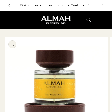
Ir
directamente
Visita nuestro nuevo canal de Youtube
al contenido
Carrito
Ir
directamente
a la
información
del producto