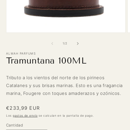
Abrir
A
elemento
e
multimedia
m
de
1
/
2
1
2
en
e
ALMAH PARFUMS
una
u
Tramuntana 100ML
ventana
v
modal
m
Tributo a los vientos del norte de los pirineos
Catalanes y sus brisas marinas. Esto es una fragancia
marina, Fougere con toques amaderazos y ozónicos.
Precio
€233,99 EUR
habitual
Los
gastos de envío
se calculan en la pantalla de pago.
Cantidad