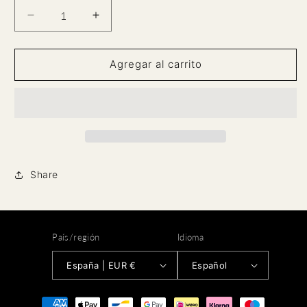
Reducir
Aumentar
cantidad
cantidad
para
para
Tramuntana
Tramuntana
Agregar al carrito
100ML
100ML
Share
País/región
Idioma
España | EUR €
Español
Formas