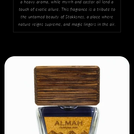
a heavy aroma, while myrrh and castor oil lend a
touch of exotic allure. This fragrance is a tribute to
the untamed beauty of Stokksnes, a place where
nature reigns supreme, and magic lingers in the air.