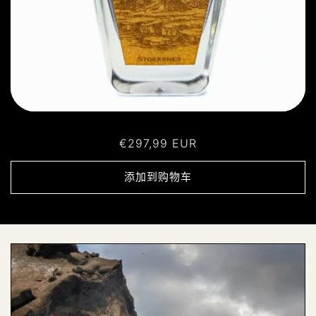
常
€297,99 EUR
规
价
添加到购物车
格