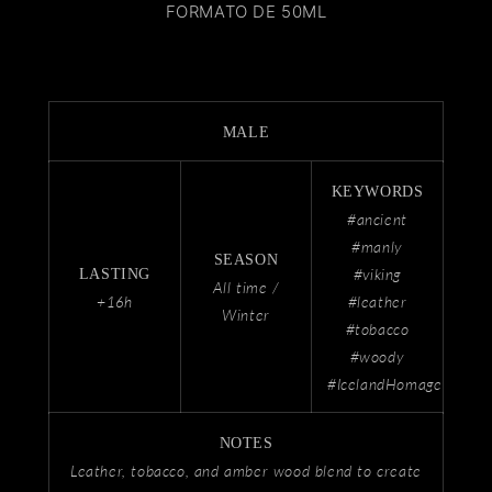
FORMATO DE 50ML
MALE
KEYWORDS
#ancient
#manly
SEASON
#viking
LASTING
All time /
+16h
#leather
Winter
#tobacco
#woody
#IcelandHomage
NOTES
Leather, tobacco, and amber wood blend to create