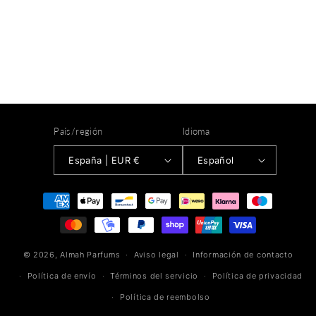
País/región
Idioma
España | EUR €
Español
Formas
de
pago
© 2026,
Almah Parfums
Aviso legal
Información de contacto
Política de envío
Términos del servicio
Política de privacidad
Política de reembolso